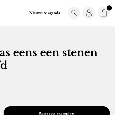
0
Nieuws & agenda
Zoekbalk tonen
Login
Winke
Winkel
as eens een stenen
fd
Reserveer exemplaar