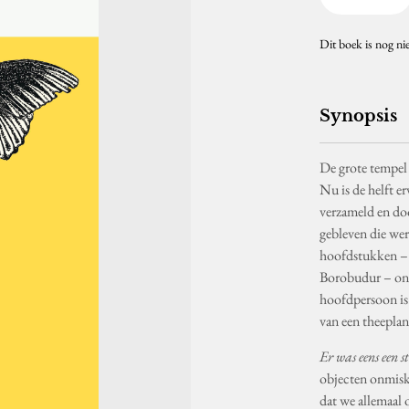
Dit boek is nog ni
Synopsis
De grote tempel
Nu is de helft e
verzameld en do
gebleven die we
hoofdstukken – 
Borobudur – ont
hoofdpersoon is.
van een theeplan
Er was eens een s
objecten onmisk
dat we allemaal