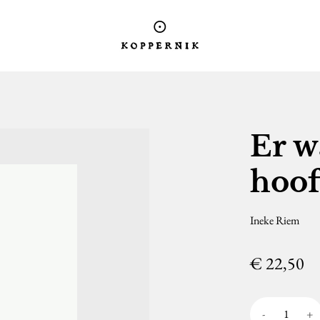
Logo Koppernik
Er w
hoo
Ineke Riem
€
22,50