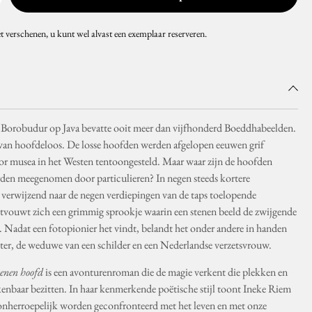
et verschenen, u kunt wel alvast een exemplaar reserveren.
 Borobudur op Java bevatte ooit meer dan vijfhonderd Boeddhabeelden.
rvan hoofdeloos. De losse hoofden werden afgelopen eeuwen grif
or musea in het Westen tentoongesteld. Maar waar zijn de hoofden
rden meegenomen door particulieren? In negen steeds kortere
verwijzend naar de negen verdiepingen van de taps toelopende
vouwt zich een grimmig sprookje waarin een stenen beeld de zwijgende
 Nadat een fotopionier het vindt, belandt het onder andere in handen
ter, de weduwe van een schilder en een Nederlandse verzetsvrouw.
tenen hoofd
is een avonturenroman die de magie verkent die plekken en
enbaar bezitten. In haar kenmerkende poëtische stijl toont Ineke Riem
 onherroepelijk worden geconfronteerd met het leven en met onze