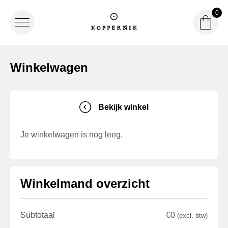
0
Winke
Winke
Logo Koppernik
Winkelwagen
Bekijk winkel
Je winkelwagen is nog leeg.
Winkelmand overzicht
Subtotaal
€
0
(excl. btw)