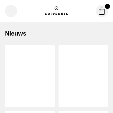
0
Winke
Winke
Logo Koppernik
Nieuws