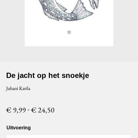
De jacht op het snoekje
Juhani Karila
Prijsklasse: € 9,99 tot € 24,5
-
€
9,99
€
24,50
Uitvoering