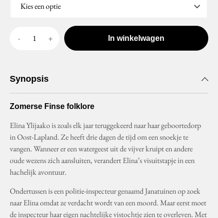
In winkelwagen
Synopsis
Zomerse Finse folklore
Elina Ylijaako is zoals elk jaar teruggekeerd naar haar geboortedorp
in Oost-Lapland. Ze heeft drie dagen de tijd om een snoekje te
vangen. Wanneer er een watergeest uit de vijver kruipt en andere
oude wezens zich aansluiten, verandert Elina’s visuitstapje in een
hachelijk avontuur.
Ondertussen is een politie-inspecteur genaamd Janatuinen op zoek
naar Elina omdat ze verdacht wordt van een moord. Maar eerst moet
de inspecteur haar eigen nachtelijke vistochtje zien te overleven. Met