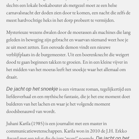
slechts een lokale boskabouter als metgezel moet ze een helse
carnavalsnacht der doden zien door te komen, een nacht die zelfs de
meest hardvochtige heks in het dorp probeert te vermijden.
Mysterieuze wezens dwalen door de moerassen als machines die lang
geleden in beweging zijn gebracht en waarvan niemand weet hoe je
ze uit moet zetten. Een oeroude demon vindt een nieuwe
verblijfplaats in de burgemeester. Uit een boerenknecht die weigert
dood te gaan beginnen takken te groeien. En in een kleine vijver in
het midden van het moeras leeft het snoekje waar het allemaal om
draait.
is een virtuoze roman, tegelijkertijd een
De jacht op het snoekje
liefdesverhaal en een mythische fantasie, die je het ene moment doet
bulderen van het lachen en waar je het volgende moment
doodsbenauwd van wordt.
Juhani Karila (1985) is een journalist met een master in
communicatiewetenschappen. Karila won in 2010 de J.H. Erkko
Award met een tekst die de jury ‘wow!’ noemde.
De jacht op het