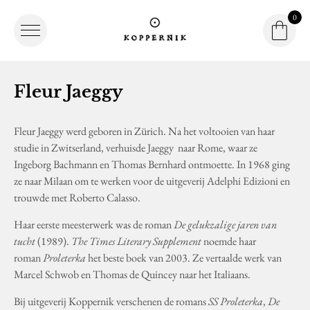
0
Winke
Winkel
Logo Koppernik
Fleur Jaeggy
Fleur Jaeggy werd geboren in Zürich. Na het voltooien van haar
studie in Zwitserland, verhuisde Jaeggy naar Rome, waar ze
Ingeborg Bachmann en Thomas Bernhard ontmoette. In 1968 ging
ze naar Milaan om te werken voor de uitgeverij Adelphi Edizioni en
trouwde met Roberto Calasso.
Haar eerste meesterwerk was de roman
De gelukzalige jaren van
tucht
(1989).
The Times Literary Supplement
noemde haar
roman
Proleterka
het beste boek van 2003. Ze vertaalde werk van
Marcel Schwob en Thomas de Quincey naar het Italiaans.
Bij uitgeverij Koppernik verschenen de romans
SS Proleterka
,
De