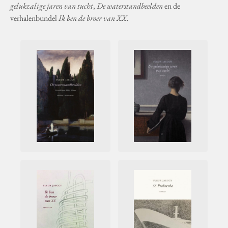
gelukzalige jaren van tucht
,
De waterstandbeelden
en de
verhalenbundel
Ik ben de broer van XX
.