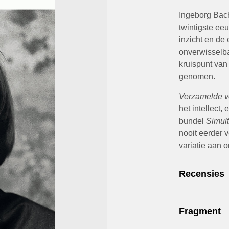
Ingeborg Bach
twintigste ee
inzicht en de
onverwisselba
kruispunt van
genomen.
Verzamelde v
het intellect,
bundel
Simul
nooit eerder 
variatie aan 
Recensies
Fragment