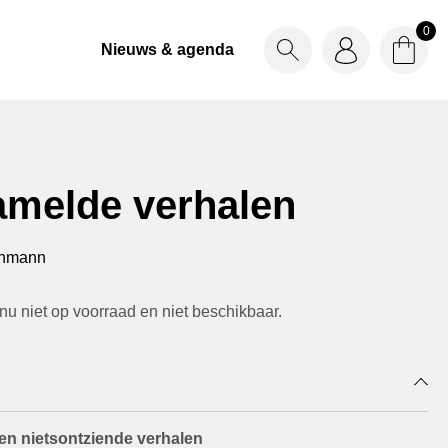
0
Nieuws & agenda
Zoekbalk tonen
Login
Winke
Winke
amelde verhalen
chmann
 nu niet op voorraad en niet beschikbaar.
en nietsontziende verhalen