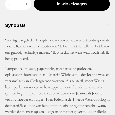
In winkelwagen
Synopsis
‘Veertig jaar geleden klaagde ik over een educatieve uitzending van de
Poolse Radio, en mijn moeder zei: “Je kunt niet van alles in het leven
een grappig verhaaltje maken.” Ik wist dat het waar was. Toch heb ik
het geprobeerd.’
Lampen, zakmessen, paperbacks, mechanische potloden,
opblaasbare hoofdsteunen – Marcin Wicha’s moeder Joanna was een
verzamelaar van alledaagse voorwerpen. Als ze sterft, moet Wicha
haar spullen uitzoeken in haar appartement. Aan de hand van die
spullen begint hij een beeld te construeren van Joanna als Joodse
vrouw, moeder en burger. Toen Polen na de Tweede Wereldoorlog in
de materiële ellende van het communistische regime terechtkwam,
werden de mensen op een diepgaande manier gevormd door allerlei