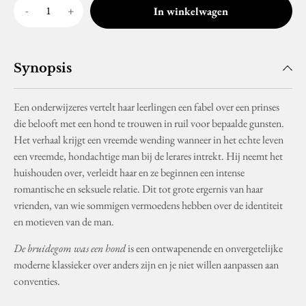
In winkelwagen
Synopsis
Een onderwijzeres vertelt haar leerlingen een fabel over een prinses
die belooft met een hond te trouwen in ruil voor bepaalde gunsten.
Het verhaal krijgt een vreemde wending wanneer in het echte leven
een vreemde, hondachtige man bij de lerares intrekt. Hij neemt het
huishouden over, verleidt haar en ze beginnen een intense
romantische en seksuele relatie. Dit tot grote ergernis van haar
vrienden, van wie sommigen vermoedens hebben over de identiteit
en motieven van de man.
De bruidegom was een hond
is een ontwapenende en onvergetelijke
moderne klassieker over anders zijn en je niet willen aanpassen aan
conventies.