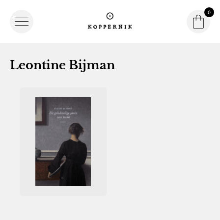
0
Winke
Winkel
Logo Koppernik
Leontine Bijman