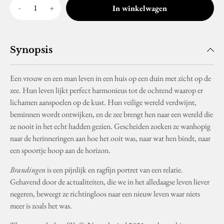
In winkelwagen
Synopsis
Een vrouw en een man leven in een huis op een duin met zicht op de
zee. Hun leven lijkt perfect harmonieus tot de ochtend waarop er
lichamen aanspoelen op de kust. Hun veilige wereld verdwijnt,
beminnen wordt ontwijken, en de zee brengt hen naar een wereld die
ze nooit in het echt hadden gezien. Gescheiden zoeken ze wanhopig
naar de herinneringen aan hoe het ooit was, naar wat hen bindt, naar
een spoortje hoop aan de horizon.
Brandingen
is een pijnlijk en ragfijn portret van een relatie.
Gehavend door de actualiteiten, die we in het alledaagse leven liever
negeren, beweegt ze richtingloos naar een nieuw leven waar niets
meer is zoals het was.