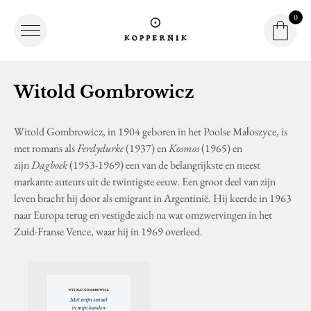
0
Winke
Winkel
Logo Koppernik
Witold Gombrowicz
Witold Gombrowicz, in 1904 geboren in het Poolse Małoszyce, is
met romans als
Ferdydurke
(1937) en
Kosmos
(1965) en
zijn
Dagboek
(1953-1969) een van de belangrijkste en meest
markante auteurs uit de twintigste eeuw. Een groot deel van zijn
leven bracht hij door als emigrant in Argentinië. Hij keerde in 1963
naar Europa terug en vestigde zich na wat omzwervingen in het
Zuid-Franse Vence, waar hij in 1969 overleed.